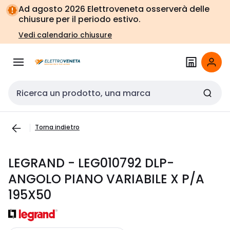
Vai alla
Vai
Ad agosto 2026 Elettroveneta osserverà delle
navigazione
alla
chiusure per il periodo estivo.
pagina
Vedi calendario chiusure
Cerca input
Torna indietro
LEGRAND - LEG010792 DLP-
ANGOLO PIANO VARIABILE X P/A
195X50