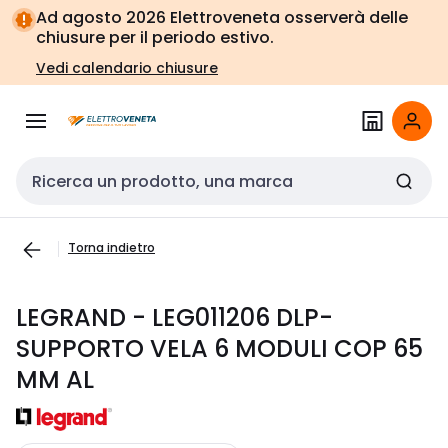
Vai alla
Vai
Ad agosto 2026 Elettroveneta osserverà delle
navigazione
alla
chiusure per il periodo estivo.
pagina
Vedi calendario chiusure
Cerca input
Torna indietro
LEGRAND - LEG011206 DLP-
SUPPORTO VELA 6 MODULI COP 65
MM AL