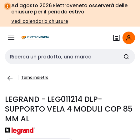
Vai alla
Vai
Ad agosto 2026 Elettroveneta osserverà delle
navigazione
alla
chiusure per il periodo estivo.
pagina
Vedi calendario chiusure
Cerca input
Torna indietro
LEGRAND - LEG011214 DLP-
SUPPORTO VELA 4 MODULI COP 85
MM AL