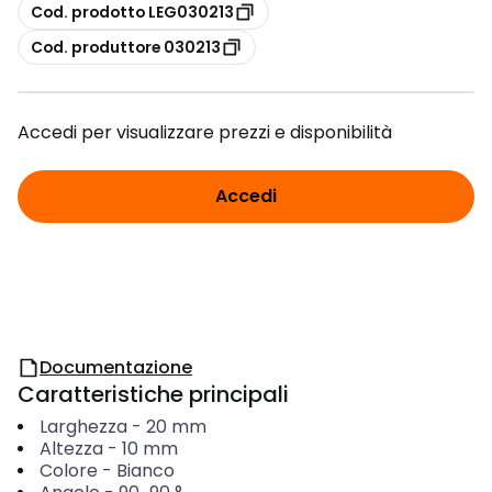
copia
Cod. prodotto LEG030213
copia
Cod. produttore 030213
Accedi per visualizzare prezzi e disponibilità
Accedi
Documentazione
Caratteristiche principali
Larghezza
-
20
mm
Altezza
-
10
mm
Colore
-
Bianco