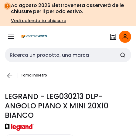
Vai alla
Vai
Ad agosto 2026 Elettroveneta osserverà delle
navigazione
alla
chiusure per il periodo estivo.
pagina
Vedi calendario chiusure
Cerca input
Torna indietro
LEGRAND - LEG030213 DLP-
ANGOLO PIANO X MINI 20X10
BIANCO