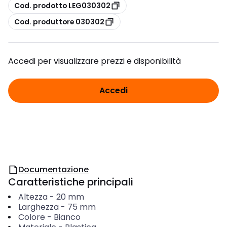
copia
Cod. prodotto LEG030302
copia
Cod. produttore 030302
Accedi per visualizzare prezzi e disponibilità
Accedi
Documentazione
Caratteristiche principali
Altezza
-
20
mm
Larghezza
-
75
mm
Colore
-
Bianco