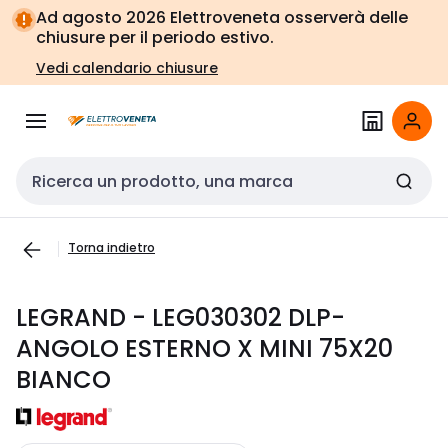
Vai alla
Vai
Ad agosto 2026 Elettroveneta osserverà delle
navigazione
alla
chiusure per il periodo estivo.
pagina
Vedi calendario chiusure
Cerca input
Torna indietro
LEGRAND - LEG030302 DLP-
ANGOLO ESTERNO X MINI 75X20
BIANCO