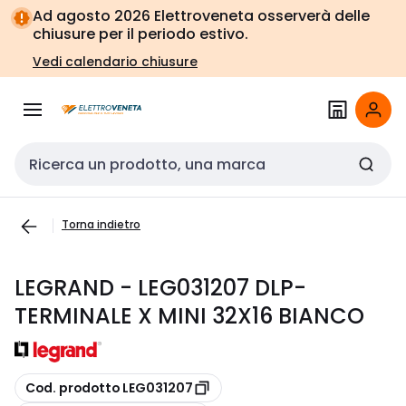
Vai alla
Vai
Ad agosto 2026 Elettroveneta osserverà delle
navigazione
alla
chiusure per il periodo estivo.
pagina
Vedi calendario chiusure
Cerca input
Torna indietro
LEGRAND - LEG031207 DLP-
TERMINALE X MINI 32X16 BIANCO
copia
Cod. prodotto LEG031207