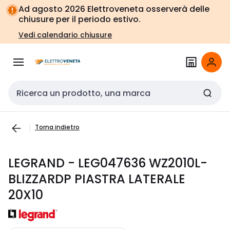
Vai alla
Vai
Ad agosto 2026 Elettroveneta osserverà delle
navigazione
alla
chiusure per il periodo estivo.
pagina
Vedi calendario chiusure
Cerca input
Torna indietro
LEGRAND - LEG047636 WZ2010L-
BLIZZARDP PIASTRA LATERALE
20X10