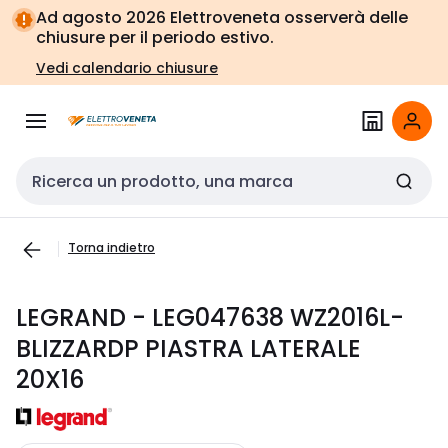
Vai alla
Vai
Ad agosto 2026 Elettroveneta osserverà delle
navigazione
alla
chiusure per il periodo estivo.
pagina
Vedi calendario chiusure
Cerca input
Torna indietro
LEGRAND - LEG047638 WZ2016L-
BLIZZARDP PIASTRA LATERALE
20X16