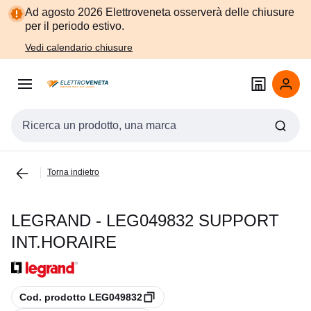
Vai alla
Vai
Ad agosto 2026 Elettroveneta osserverà delle chiusure
navigazione
alla
per il periodo estivo.
pagina
Vedi calendario chiusure
Cerca input
Torna indietro
LEGRAND - LEG049832 SUPPORT
INT.HORAIRE
copia
Cod. prodotto LEG049832