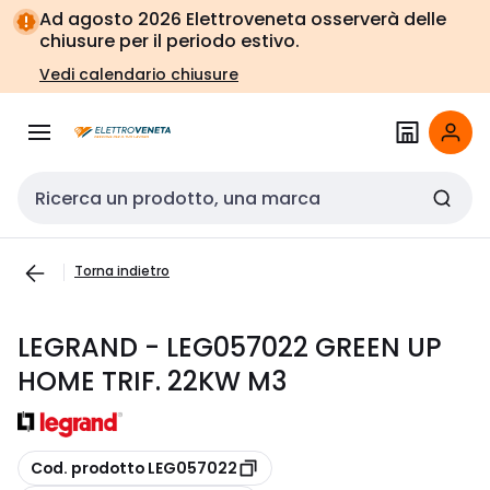
Vai alla
Vai
Ad agosto 2026 Elettroveneta osserverà delle
navigazione
alla
chiusure per il periodo estivo.
pagina
Vedi calendario chiusure
Cerca input
Torna indietro
LEGRAND - LEG057022 GREEN UP
HOME TRIF. 22KW M3
copia
Cod. prodotto LEG057022