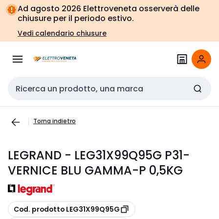
Vai alla
Vai
Ad agosto 2026 Elettroveneta osserverà delle
navigazione
alla
chiusure per il periodo estivo.
pagina
Vedi calendario chiusure
Cerca input
Torna indietro
LEGRAND - LEG31X99Q95G P31-
VERNICE BLU GAMMA-P 0,5KG
copia
Cod. prodotto LEG31X99Q95G