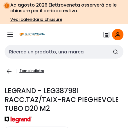
Vai alla
Vai
Ad agosto 2026 Elettroveneta osserverà delle
navigazione
alla
chiusure per il periodo estivo.
pagina
Vedi calendario chiusure
Cerca input
Torna indietro
LEGRAND - LEG387981
RACC.TAZ/TAIX-RAC PIEGHEVOLE
TUBO D20 M2