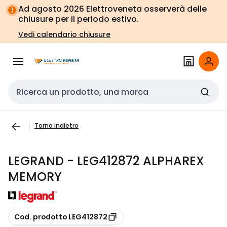
Vai alla
Vai
Ad agosto 2026 Elettroveneta osserverà delle
navigazione
alla
chiusure per il periodo estivo.
pagina
Vedi calendario chiusure
Cerca input
Torna indietro
LEGRAND - LEG412872 ALPHAREX
MEMORY
copia
Cod. prodotto LEG412872