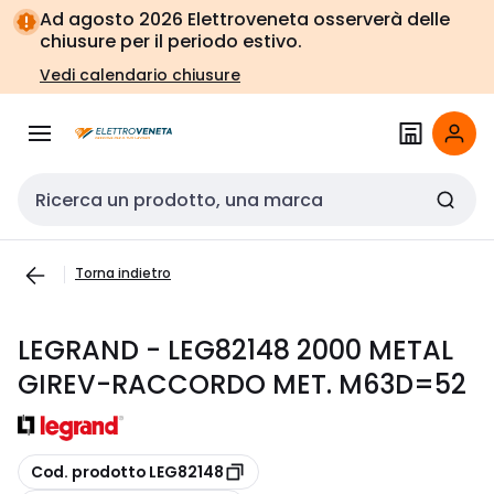
Vai alla
Vai
Ad agosto 2026 Elettroveneta osserverà delle
navigazione
alla
chiusure per il periodo estivo.
pagina
Vedi calendario chiusure
Cerca input
Torna indietro
LEGRAND - LEG82148 2000 METAL
GIREV-RACCORDO MET. M63D=52
copia
Cod. prodotto LEG82148