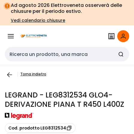
Vai alla
Vai
Ad agosto 2026 Elettroveneta osserverà delle
navigazione
alla
chiusure per il periodo estivo.
pagina
Vedi calendario chiusure
Cerca input
Torna indietro
LEGRAND - LEG8312534 GLO4-
DERIVAZIONE PIANA T R450 L400Z
copia
Cod. prodotto LEG8312534