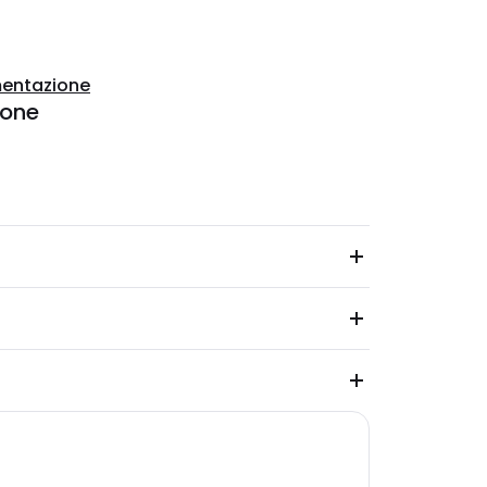
entazione
ione