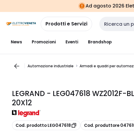
Vai alla
Vai
Ad agosto 2026 Elett
navigazione
alla
pagina
Prodotti e Servizi
Cerca input
News
Promozioni
Eventi
Brandshop
Automazione industriale
Armadi e quadri per automaz
LEGRAND - LEG047618 WZ2012F-B
20X12
copia
copia
Cod. prodotto LEG047618
Cod. produttore 04761