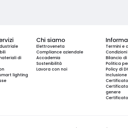
ervizi
Chi siamo
Informaz
dustriale
Elettroveneta
Termini e 
ili
Compliance aziendale
Condizioni
ateriali di
Accademia
Bilancio di
Sostenibilità
Politica pe
ion
Lavora con noi
Policy di D
smart lighting
Inclusione 
sse
Certificato
Certificato
genere
Certificat