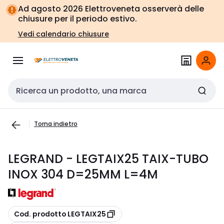
Vai alla
Vai
Ad agosto 2026 Elettroveneta osserverà delle
navigazione
alla
chiusure per il periodo estivo.
pagina
Vedi calendario chiusure
Cerca input
Torna indietro
LEGRAND - LEGTAIX25 TAIX-TUBO
INOX 304 D=25MM L=4M
copia
Cod. prodotto LEGTAIX25