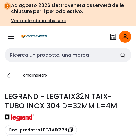
Vai alla
Vai
Ad agosto 2026 Elettroveneta osserverà delle
navigazione
alla
chiusure per il periodo estivo.
pagina
Vedi calendario chiusure
Cerca input
Torna indietro
LEGRAND - LEGTAIX32N TAIX-
TUBO INOX 304 D=32MM L=4M
copia
Cod. prodotto LEGTAIX32N