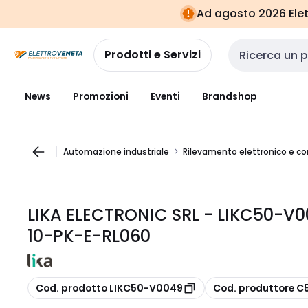
Vai alla
Vai
Ad agosto 2026 Elett
navigazione
alla
pagina
Prodotti e Servizi
Cerca input
News
Promozioni
Eventi
Brandshop
Automazione industriale
Rilevamento elettronico e c
LIKA ELECTRONIC SRL - LIKC50-
10-PK-E-RL060
copia
copia
Cod. prodotto LIKC50-V0049
Cod. produttore 