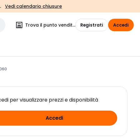
.
Vedi calendario chiusure
Trova il punto vendita
Registrati
Accedi
060
edi per visualizzare prezzi e disponibilità
Accedi