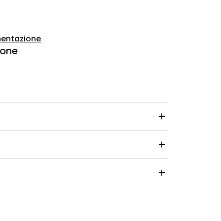
entazione
ione