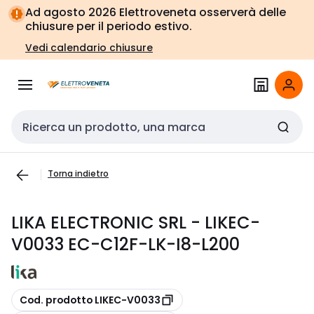
Vai alla
Vai
Ad agosto 2026 Elettroveneta osserverà delle
navigazione
alla
chiusure per il periodo estivo.
pagina
Vedi calendario chiusure
Cerca input
Torna indietro
LIKA ELECTRONIC SRL - LIKEC-
V0033 EC-C12F-LK-I8-L200
copia
Cod. prodotto LIKEC-V0033