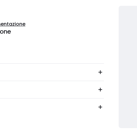
entazione
ione