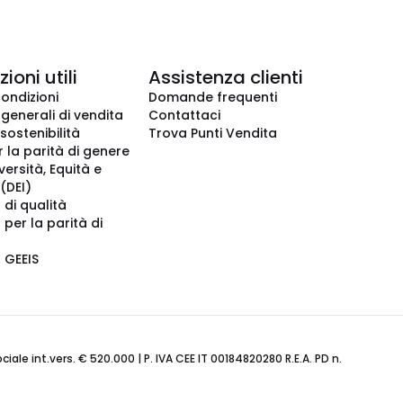
ioni utili
Assistenza clienti
condizioni
Domande frequenti
 generali di vendita
Contattaci
 sostenibilità
Trova Punti Vendita
r la parità di genere
iversità, Equità e
(DEI)
 di qualità
 per la parità di
o GEEIS
ale int.vers. € 520.000 | P. IVA CEE IT 00184820280 R.E.A. PD n.