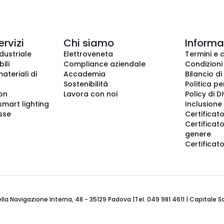
ervizi
Chi siamo
Informaz
dustriale
Elettroveneta
Termini e 
ili
Compliance aziendale
Condizioni
ateriali di
Accademia
Bilancio di
Sostenibilità
Politica pe
ion
Lavora con noi
Policy di D
smart lighting
Inclusione 
sse
Certificato
Certificato
genere
Certificat
 Navigazione Interna, 48 - 35129 Padova |Tel. 049 981 4611 | Capitale Soci