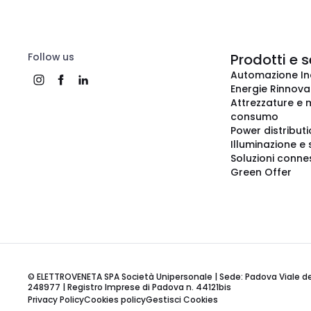
Follow us
Prodotti e s
Automazione In
Energie Rinnovab
Attrezzature e m
consumo
Power distribut
Illuminazione e 
Soluzioni conne
Green Offer
© ELETTROVENETA SPA Società Unipersonale | Sede: Padova Viale della
248977 | Registro Imprese di Padova n. 44121bis
Privacy Policy
Cookies policy
Gestisci Cookies