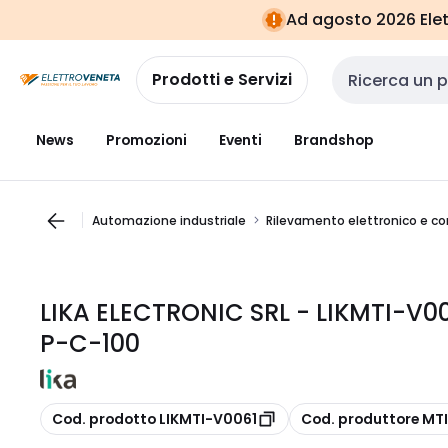
Vai alla
Vai
Ad agosto 2026 Elett
navigazione
alla
pagina
Prodotti e Servizi
Cerca input
News
Promozioni
Eventi
Brandshop
Automazione industriale
Rilevamento elettronico e c
LIKA ELECTRONIC SRL - LIKMTI-V0
P-C-100
copia
copia
Cod. prodotto LIKMTI-V0061
Cod. produttore MT