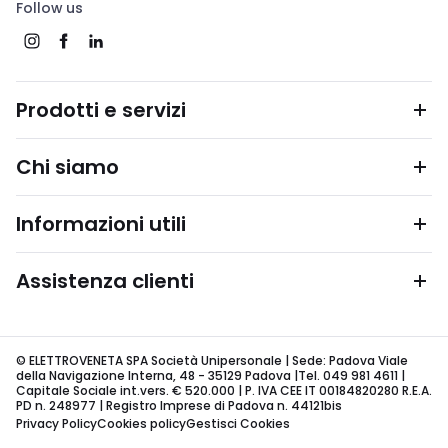
Follow us
Prodotti e servizi
Chi siamo
Informazioni utili
Assistenza clienti
© ELETTROVENETA SPA Società Unipersonale | Sede: Padova Viale
della Navigazione Interna, 48 - 35129 Padova |Tel. 049 981 4611 |
Capitale Sociale int.vers. € 520.000 | P. IVA CEE IT 00184820280 R.E.A.
PD n. 248977 | Registro Imprese di Padova n. 44121bis
Privacy Policy
Cookies policy
Gestisci Cookies