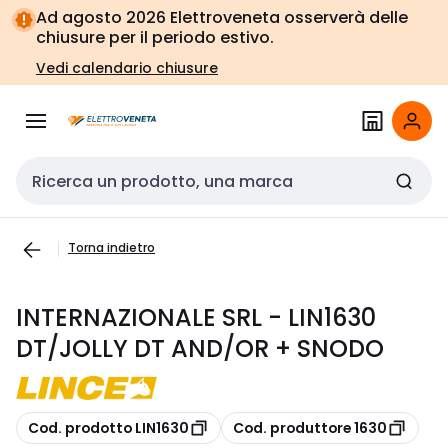
Vai alla
Vai
Ad agosto 2026 Elettroveneta osserverà delle
navigazione
alla
chiusure per il periodo estivo.
pagina
Vedi calendario chiusure
Cerca input
Torna indietro
INTERNAZIONALE SRL - LIN1630
DT/JOLLY DT AND/OR + SNODO
copia
copia
Cod. prodotto LIN1630
Cod. produttore 1630