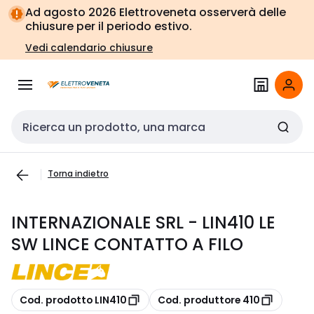
Vai alla
Vai
Ad agosto 2026 Elettroveneta osserverà delle
navigazione
alla
chiusure per il periodo estivo.
pagina
Vedi calendario chiusure
Cerca input
Torna indietro
INTERNAZIONALE SRL - LIN410 LE
SW LINCE CONTATTO A FILO
copia
copia
Cod. prodotto LIN410
Cod. produttore 410