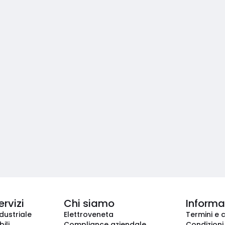
ervizi
Chi siamo
Informaz
dustriale
Elettroveneta
Termini e 
ili
Compliance aziendale
Condizioni