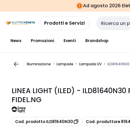
Vai alla
Vai
Ad agosto 2026 Elett
navigazione
alla
pagina
Prodotti e Servizi
Cerca input
News
Promozioni
Eventi
Brandshop
Illuminazione
Lampade
Lampada UV
ILD81640N30
LINEA LIGHT (ILED) - ILD81640N3
FIDEL.NG
copia
copia
Cod. prodotto ILD81640N30
Cod. produttore 81