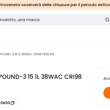
roveneta osserverà delle chiusure per il periodo estivo
 POUND-3 15 1L 38WAC CRI98 FIDEL.NG
0 POUND-3 15 1L 38WAC CRI98
Acc
640N30