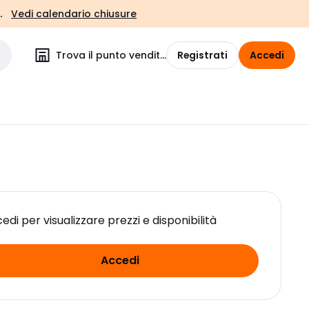
.
Vedi calendario chiusure
Trova il punto vendita
Registrati
Accedi
edi per visualizzare prezzi e disponibilità
Accedi