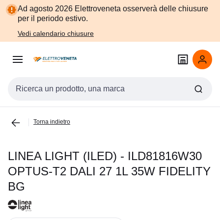
Vai alla
Vai
Ad agosto 2026 Elettroveneta osserverà delle chiusure
navigazione
alla
per il periodo estivo.
pagina
Vedi calendario chiusure
Cerca input
Torna indietro
LINEA LIGHT (ILED) - ILD81816W30
OPTUS-T2 DALI 27 1L 35W FIDELITY
BG