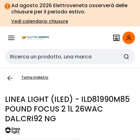
Vai alla
Vai
Ad agosto 2026 Elettroveneta osserverà delle
navigazione
alla
chiusure per il periodo estivo.
pagina
Vedi calendario chiusure
Cerca input
Torna indietro
LINEA LIGHT (ILED) - ILD81990M85
POUND FOCUS 2 1L 26WAC
DAL.CRI92 NG