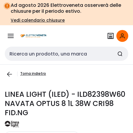
Vai alla
Vai
Ad agosto 2026 Elettroveneta osserverà delle
navigazione
alla
chiusure per il periodo estivo.
pagina
Vedi calendario chiusure
Cerca input
Torna indietro
LINEA LIGHT (ILED) - ILD82398W60
NAVATA OPTUS 8 1L 38W CRI98
FID.NG