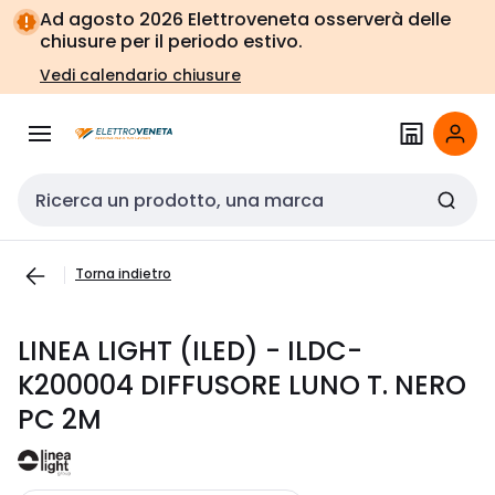
Vai alla
Vai
Ad agosto 2026 Elettroveneta osserverà delle
navigazione
alla
chiusure per il periodo estivo.
pagina
Vedi calendario chiusure
Cerca input
Torna indietro
LINEA LIGHT (ILED) - ILDC-
K200004 DIFFUSORE LUNO T. NERO
PC 2M