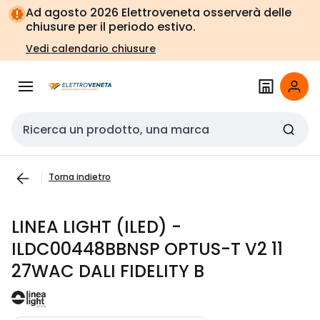
Vai alla
Vai
Ad agosto 2026 Elettroveneta osserverà delle
navigazione
alla
chiusure per il periodo estivo.
pagina
Vedi calendario chiusure
Cerca input
Torna indietro
LINEA LIGHT (ILED) -
ILDC00448BBNSP OPTUS-T V2 11
27WAC DALI FIDELITY B