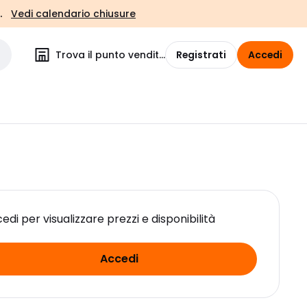
.
Vedi calendario chiusure
Trova il punto vendita
Registrati
Accedi
edi per visualizzare prezzi e disponibilità
Accedi