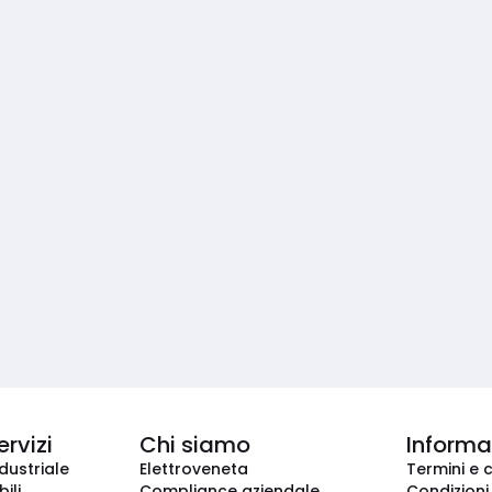
ervizi
Chi siamo
Informaz
dustriale
Elettroveneta
Termini e 
ili
Compliance aziendale
Condizioni