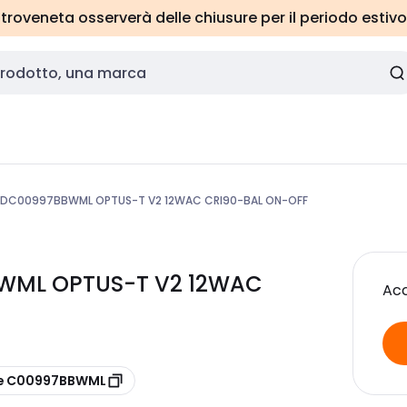
roveneta osserverà delle chiusure per il periodo estivo
LDC00997BBWML OPTUS-T V2 12WAC CRI90-BAL ON-OFF
BBWML OPTUS-T V2 12WAC
Acc
re C00997BBWML