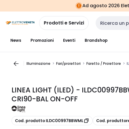
Vai alla
Vai
Ad agosto 2026 Elett
navigazione
alla
pagina
Prodotti e Servizi
Cerca input
News
Promozioni
Eventi
Brandshop
Illuminazione
Fari/proiettori
Faretto / Proiettore
I
LINEA LIGHT (ILED) - ILDC00997
CRI90-BAL ON-OFF
copia
copia
Cod. prodotto ILDC00997BBWML
Cod. produtto