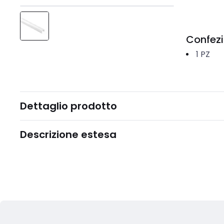
Confez
1
PZ
Dettaglio prodotto
Descrizione estesa