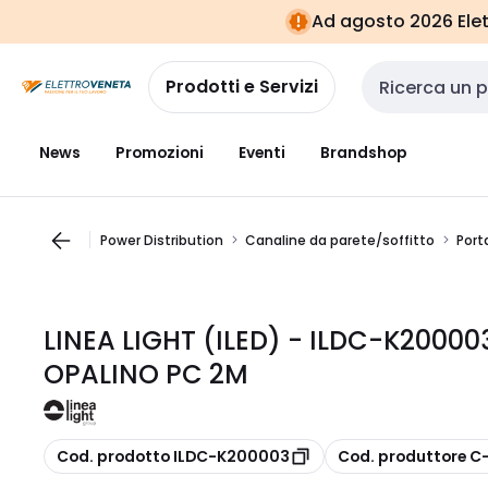
Vai alla
Vai
Ad agosto 2026 Elett
navigazione
alla
pagina
Prodotti e Servizi
Cerca input
News
Promozioni
Eventi
Brandshop
Power Distribution
Canaline da parete/soffitto
Porta
LINEA LIGHT (ILED) - ILDC-K20000
OPALINO PC 2M
copia
copia
Cod. prodotto ILDC-K200003
Cod. produttore 