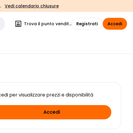
.
Vedi calendario chiusure
Trova il punto vendita
Registrati
Accedi
edi per visualizzare prezzi e disponibilità
Accedi