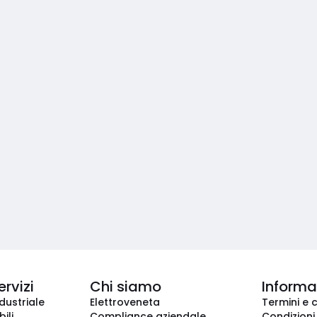
ervizi
Chi siamo
Informaz
dustriale
Elettroveneta
Termini e 
ili
Compliance aziendale
Condizioni