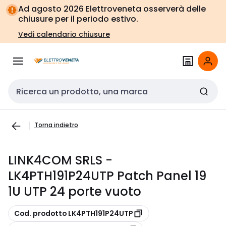
Vai alla
Vai
Ad agosto 2026 Elettroveneta osserverà delle
navigazione
alla
chiusure per il periodo estivo.
pagina
Vedi calendario chiusure
Cerca input
Torna indietro
LINK4COM SRLS -
LK4PTH191P24UTP Patch Panel 19
1U UTP 24 porte vuoto
copia
Cod. prodotto LK4PTH191P24UTP