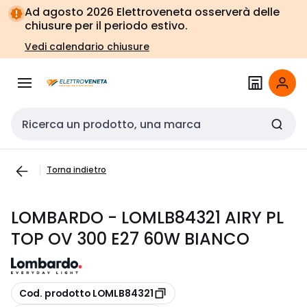
Vai alla
Vai
Ad agosto 2026 Elettroveneta osserverà delle
navigazione
alla
chiusure per il periodo estivo.
pagina
Vedi calendario chiusure
Cerca input
Torna indietro
LOMBARDO - LOMLB84321 AIRY PL
TOP OV 300 E27 60W BIANCO
copia
Cod. prodotto LOMLB84321