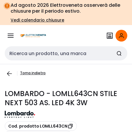
Vai alla
Vai
Ad agosto 2026 Elettroveneta osserverà delle
navigazione
alla
chiusure per il periodo estivo.
pagina
Vedi calendario chiusure
Cerca input
Torna indietro
LOMBARDO - LOMLL643CN STILE
NEXT 503 AS. LED 4K 3W
copia
Cod. prodotto LOMLL643CN