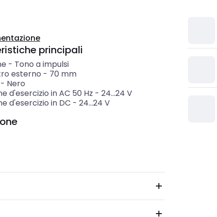
entazione
istiche principali
ne
-
Tono a impulsi
ro esterno
-
70
mm
-
Nero
e d'esercizio in AC 50 Hz
-
24...24
V
e d'esercizio in DC
-
24...24
V
ione