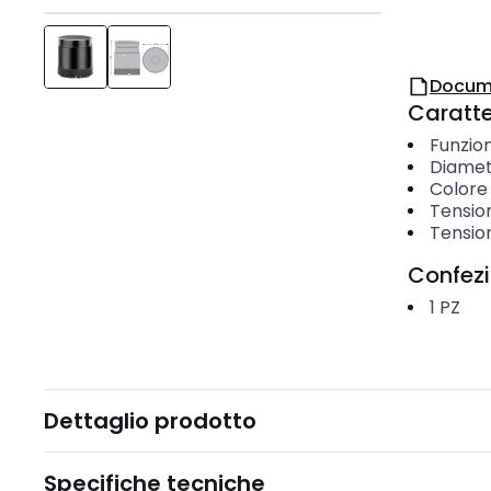
Docum
Caratter
Funzio
Diamet
Colore
Tension
Tension
Confez
1
PZ
Dettaglio prodotto
Specifiche tecniche