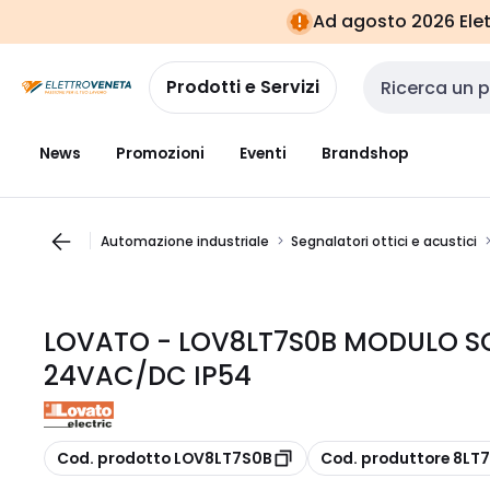
Vai alla
Vai
Ad agosto 2026 Elett
navigazione
alla
pagina
Prodotti e Servizi
Cerca input
News
Promozioni
Eventi
Brandshop
Automazione industriale
Segnalatori ottici e acustici
LOVATO - LOV8LT7S0B MODULO S
24VAC/DC IP54
copia
copia
Cod. prodotto LOV8LT7S0B
Cod. produttore 8LT