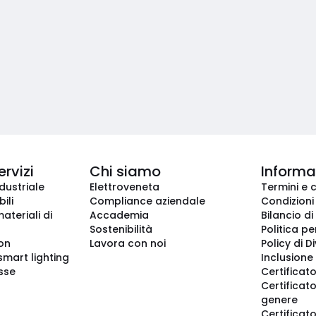
ervizi
Chi siamo
Informaz
dustriale
Elettroveneta
Termini e 
ili
Compliance aziendale
Condizioni
ateriali di
Accademia
Bilancio di
Sostenibilità
Politica pe
ion
Lavora con noi
Policy di D
smart lighting
Inclusione 
sse
Certificato
Certificato
genere
Certificat