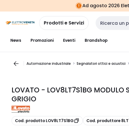
Vai alla
Vai
Ad agosto 2026 Elett
navigazione
alla
pagina
Prodotti e Servizi
Cerca input
News
Promozioni
Eventi
Brandshop
Automazione industriale
Segnalatori ottici e acustici
LOVATO - LOV8LT7S1BG MODULO 
GRIGIO
copia
copia
Cod. prodotto LOV8LT7S1BG
Cod. produttore 8L