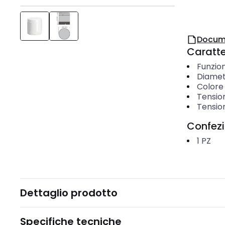
Docum
Caratter
Funzio
Diamet
Colore
Tension
Tension
Confez
1
PZ
Dettaglio prodotto
Specifiche tecniche