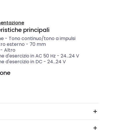
entazione
istiche principali
ne
-
Tono continuo/tono a impulsi
ro esterno
-
70
mm
-
Altro
e d'esercizio in AC 50 Hz
-
24...24
V
e d'esercizio in DC
-
24...24
V
ione