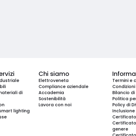
ervizi
Chi siamo
Informaz
dustriale
Elettroveneta
Termini e 
ili
Compliance aziendale
Condizioni
ateriali di
Accademia
Bilancio di
Sostenibilità
Politica pe
ion
Lavora con noi
Policy di D
smart lighting
Inclusione 
sse
Certificato
Certificato
genere
Certificat