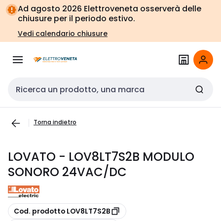
Vai alla
Vai
Ad agosto 2026 Elettroveneta osserverà delle
navigazione
alla
chiusure per il periodo estivo.
pagina
Vedi calendario chiusure
Cerca input
Torna indietro
LOVATO - LOV8LT7S2B MODULO
SONORO 24VAC/DC
copia
Cod. prodotto LOV8LT7S2B