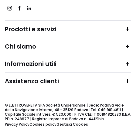
Prodotti e servizi
Chi siamo
Informazioni utili
Assistenza clienti
© ELETTROVENETA SPA Società Unipersonale | Sede: Padova Viale
della Navigazione Interna, 48 - 35129 Padova |Tel. 049 981 4611 |
Capitale Sociale int.vers. € 520.000 | P. IVA CEE IT 00184820280 R.E.A.
PD n. 248977 | Registro Imprese di Padova n. 44121bis
Privacy Policy
Cookies policy
Gestisci Cookies