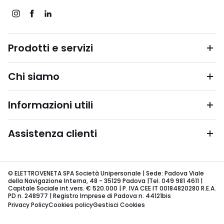
Prodotti e servizi
Chi siamo
Informazioni utili
Assistenza clienti
© ELETTROVENETA SPA Società Unipersonale | Sede: Padova Viale
della Navigazione Interna, 48 - 35129 Padova |Tel. 049 981 4611 |
Capitale Sociale int.vers. € 520.000 | P. IVA CEE IT 00184820280 R.E.A.
PD n. 248977 | Registro Imprese di Padova n. 44121bis
Privacy Policy
Cookies policy
Gestisci Cookies