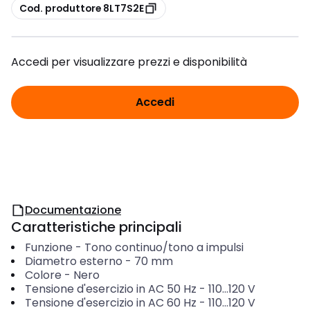
copia
Cod. produttore 8LT7S2E
Accedi per visualizzare prezzi e disponibilità
Accedi
Documentazione
Caratteristiche principali
Funzione
-
Tono continuo/tono a impulsi
Diametro esterno
-
70
mm
Colore
-
Nero
Tensione d'esercizio in AC 50 Hz
-
110...120
V
Tensione d'esercizio in AC 60 Hz
-
110...120
V