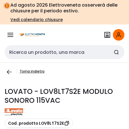
Vai alla
Vai
Ad agosto 2026 Elettroveneta osserverà delle
navigazione
alla
chiusure per il periodo estivo.
pagina
Vedi calendario chiusure
Cerca input
Torna indietro
LOVATO - LOV8LT7S2E MODULO
SONORO 115VAC
copia
Cod. prodotto LOV8LT7S2E