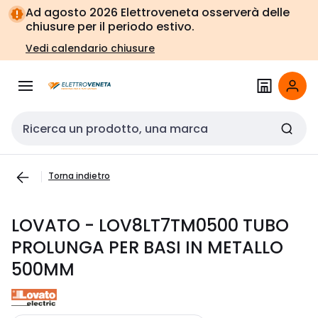
Vai alla
Vai
Ad agosto 2026 Elettroveneta osserverà delle
navigazione
alla
chiusure per il periodo estivo.
pagina
Vedi calendario chiusure
Cerca input
Torna indietro
LOVATO - LOV8LT7TM0500 TUBO
PROLUNGA PER BASI IN METALLO
500MM