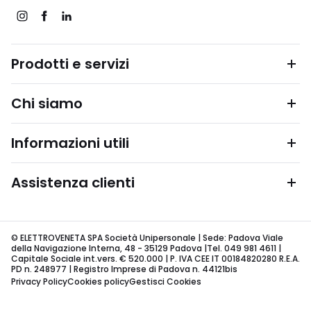
Prodotti e servizi
Chi siamo
Informazioni utili
Assistenza clienti
© ELETTROVENETA SPA Società Unipersonale | Sede: Padova Viale
della Navigazione Interna, 48 - 35129 Padova |Tel. 049 981 4611 |
Capitale Sociale int.vers. € 520.000 | P. IVA CEE IT 00184820280 R.E.A.
PD n. 248977 | Registro Imprese di Padova n. 44121bis
Privacy Policy
Cookies policy
Gestisci Cookies