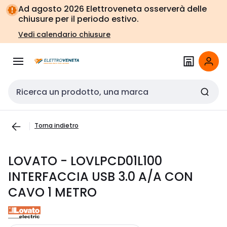
Vai alla
Vai
Ad agosto 2026 Elettroveneta osserverà delle
navigazione
alla
chiusure per il periodo estivo.
pagina
Vedi calendario chiusure
Cerca input
Torna indietro
LOVATO - LOVLPCD01L100
INTERFACCIA USB 3.0 A/A CON
CAVO 1 METRO