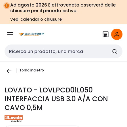
Vai alla
Vai
Ad agosto 2026 Elettroveneta osserverà delle
navigazione
alla
chiusure per il periodo estivo.
pagina
Vedi calendario chiusure
Cerca input
Torna indietro
LOVATO - LOVLPCD01L050
INTERFACCIA USB 3.0 A/A CON
CAVO 0,5M