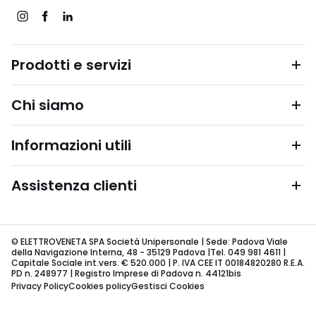
Prodotti e servizi
Chi siamo
Informazioni utili
Assistenza clienti
© ELETTROVENETA SPA Società Unipersonale | Sede: Padova Viale
della Navigazione Interna, 48 - 35129 Padova |Tel. 049 981 4611 |
Capitale Sociale int.vers. € 520.000 | P. IVA CEE IT 00184820280 R.E.A.
PD n. 248977 | Registro Imprese di Padova n. 44121bis
Privacy Policy
Cookies policy
Gestisci Cookies