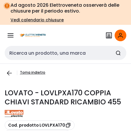
Vai alla
Vai
Ad agosto 2026 Elettroveneta osserverà delle
navigazione
alla
chiusure per il periodo estivo.
pagina
Vedi calendario chiusure
Cerca input
Torna indietro
LOVATO - LOVLPXA170 COPPIA
CHIAVI STANDARD RICAMBIO 455
copia
Cod. prodotto LOVLPXA170