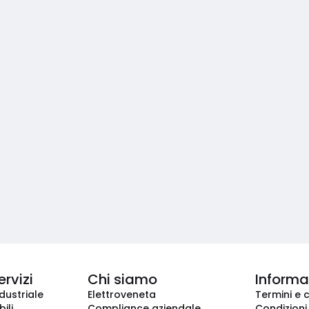
ervizi
Chi siamo
Informaz
dustriale
Elettroveneta
Termini e 
ili
Compliance aziendale
Condizioni