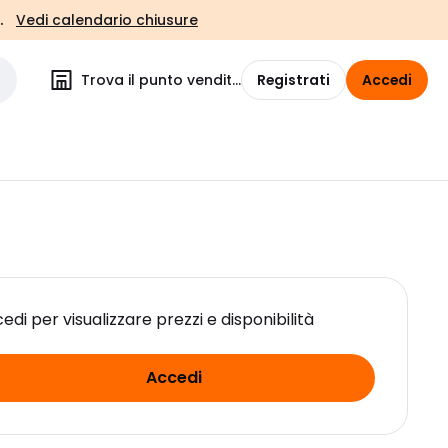
.
Vedi calendario chiusure
Trova il punto vendita
Registrati
Accedi
edi per visualizzare prezzi e disponibilità
Accedi