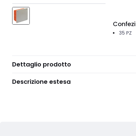
Confez
35
PZ
Dettaglio prodotto
Descrizione estesa