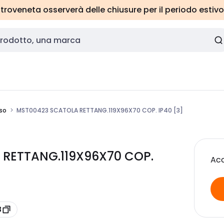
roveneta osserverà delle chiusure per il periodo estivo
so
MST00423 SCATOLA RETTANG.119X96X70 COP. IP40 [3]
 RETTANG.119X96X70 COP.
Acc
3