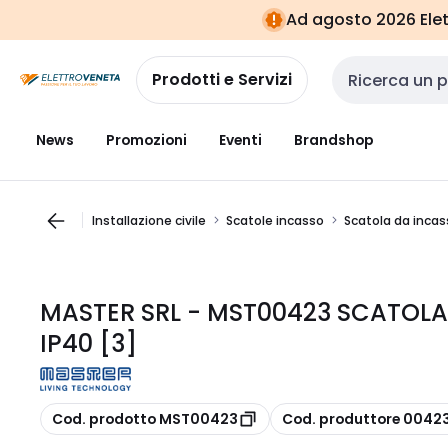
Vai alla
Vai
Ad agosto 2026 Elett
navigazione
alla
pagina
Prodotti e Servizi
Cerca input
News
Promozioni
Eventi
Brandshop
Installazione civile
Scatole incasso
Scatola da incas
MASTER SRL - MST00423 SCATOLA
IP40 [3]
copia
copia
Cod. prodotto MST00423
Cod. produttore 0042