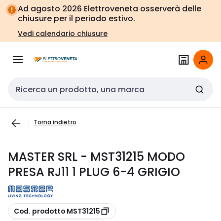
Vai alla
Vai
Ad agosto 2026 Elettroveneta osserverà delle
navigazione
alla
chiusure per il periodo estivo.
pagina
Vedi calendario chiusure
Cerca input
Torna indietro
MASTER SRL - MST31215 MODO
PRESA RJ11 1 PLUG 6-4 GRIGIO
copia
Cod. prodotto MST31215