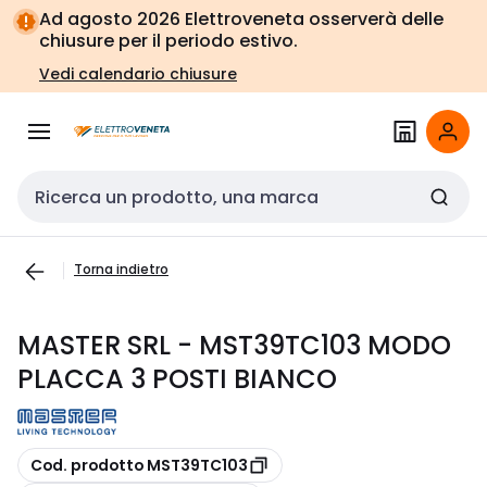
Vai alla
Vai
Ad agosto 2026 Elettroveneta osserverà delle
navigazione
alla
chiusure per il periodo estivo.
pagina
Vedi calendario chiusure
Cerca input
Torna indietro
MASTER SRL - MST39TC103 MODO
PLACCA 3 POSTI BIANCO
copia
Cod. prodotto MST39TC103