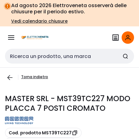
Vai alla
Vai
Ad agosto 2026 Elettroveneta osserverà delle
navigazione
alla
chiusure per il periodo estivo.
pagina
Vedi calendario chiusure
Cerca input
Torna indietro
MASTER SRL - MST39TC227 MODO
PLACCA 7 POSTI CROMATO
copia
Cod. prodotto MST39TC227