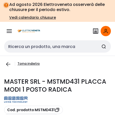
Vai alla
Vai
Ad agosto 2026 Elettroveneta osserverà delle
navigazione
alla
chiusure per il periodo estivo.
pagina
Vedi calendario chiusure
Cerca input
Torna indietro
MASTER SRL - MSTMD431 PLACCA
MODI 1 POSTO RADICA
copia
Cod. prodotto MSTMD431