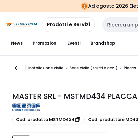
Vai alla
Vai
Ad agosto 2026 Elett
navigazione
alla
pagina
Prodotti e Servizi
Cerca input
News
Promozioni
Eventi
Brandshop
Installazione civile
Serie civile ( frutti e acc. )
Placca
MASTER SRL - MSTMD434 PLACCA 
copia
copia
Cod. prodotto MSTMD434
Cod. produttore MD4