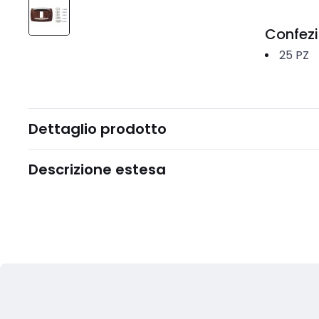
Confez
25
PZ
Dettaglio prodotto
Descrizione estesa