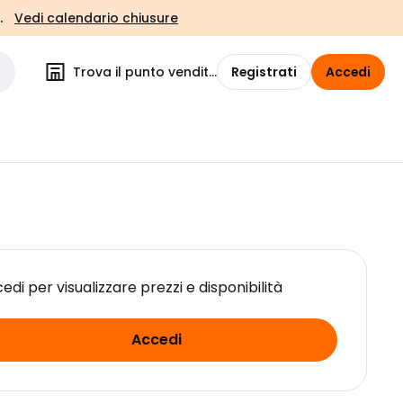
.
Vedi calendario chiusure
Trova il punto vendita
Registrati
Accedi
edi per visualizzare prezzi e disponibilità
Accedi