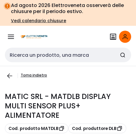
Vai alla
Vai
Ad agosto 2026 Elettroveneta osserverà delle
navigazione
alla
chiusure per il periodo estivo.
pagina
Vedi calendario chiusure
Cerca input
Torna indietro
MATIC SRL - MATDLB DISPLAY
MULTI SENSOR PLUS+
ALIMENTATORE
copia
copia
Cod. prodotto MATDLB
Cod. produttore DLB