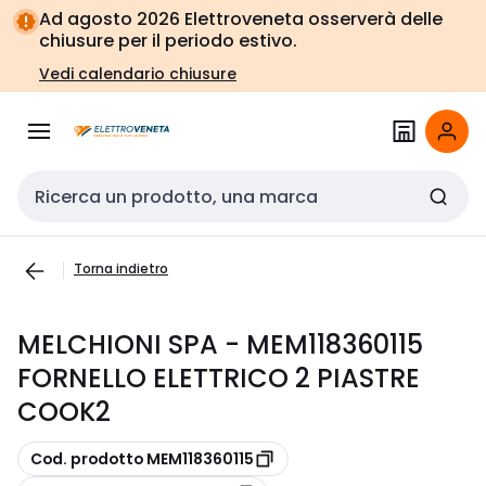
Vai alla
Vai
Ad agosto 2026 Elettroveneta osserverà delle
navigazione
alla
chiusure per il periodo estivo.
pagina
Vedi calendario chiusure
Cerca input
Torna indietro
MELCHIONI SPA - MEM118360115
FORNELLO ELETTRICO 2 PIASTRE
COOK2
copia
Cod. prodotto MEM118360115