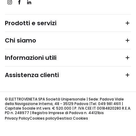
Prodotti e servizi
Chi siamo
Informazioni utili
Assistenza clienti
© ELETTROVENETA SPA Società Unipersonale | Sede: Padova Viale
della Navigazione Interna, 48 - 35129 Padova |Tel. 049 981 4611 |
Capitale Sociale int.vers. € 520.000 | P. IVA CEE IT 00184820280 R.E.A.
PD n. 248977 | Registro Imprese di Padova n. 44121bis
Privacy Policy
Cookies policy
Gestisci Cookies